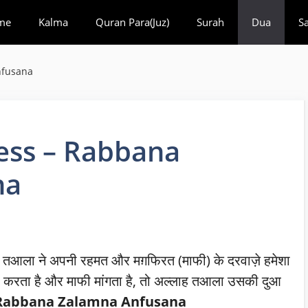
me
Kalma
Quran Para(Juz)
Surah
Dua
S
nfusana
ess – Rabbana
na
ह तआला ने अपनी रहमत और मग़फिरत (माफी) के दरवाज़े हमेशा
तौबा करता है और माफी मांगता है, तो अल्लाह तआला उसकी दुआ
– Rabbana Zalamna Anfusana