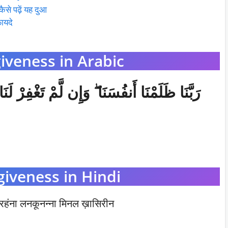
 पढ़ें यह दुआ
ायदे
iveness in Arabic
رَبَّنَا ظَلَمْنَا أَنفُسَنَا ۖ وَإِن لَّمْ تَغْفِرْ لَ
giveness in Hindi
रहंना लनकूनन्ना मिनल ख़ासिरीन