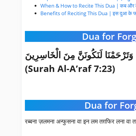
When & How to Recite This Dua | कब और कैसे
Benefits of Reciting This Dua | इस दुआ के फ
Dua for Forg
نَا وَتَرْ‌حَمْنَا لَنَكُونَنَّ مِنَ الْخَاسِرِينَ
(Surah Al-A’raf 7:23)
Dua for For
रब्बना ज़लमना अन्फुसना वा इन लम तग़फिर लना वा त