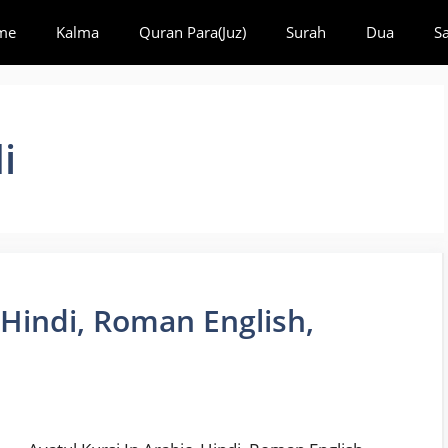
me
Kalma
Quran Para(Juz)
Surah
Dua
S
i
, Hindi, Roman English,