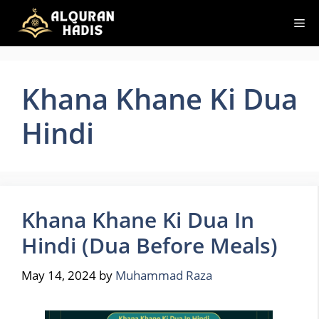
Skip
Me
to
content
Khana Khane Ki Dua
Hindi
Khana Khane Ki Dua In
Hindi (Dua Before Meals)
May 14, 2024
by
Muhammad Raza