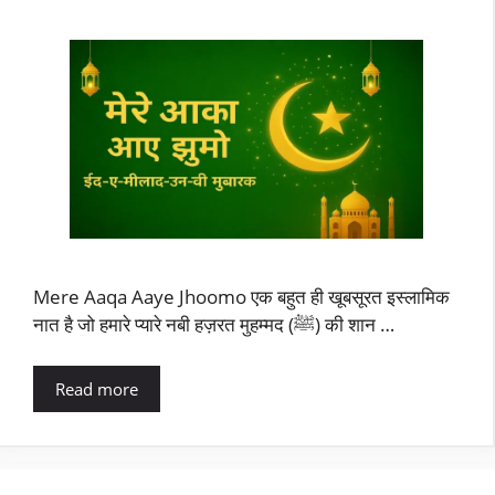
Mere Aaqa Aaye Jhoomo एक बहुत ही खूबसूरत इस्लामिक
नात है जो हमारे प्यारे नबी हज़रत मुहम्मद (ﷺ) की शान …
Read more