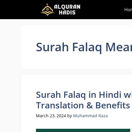
Skip
Ho
to
content
Surah Falaq Mean
Surah Falaq in Hindi w
Translation & Benefits
March 23, 2024
by
Muhammad Raza