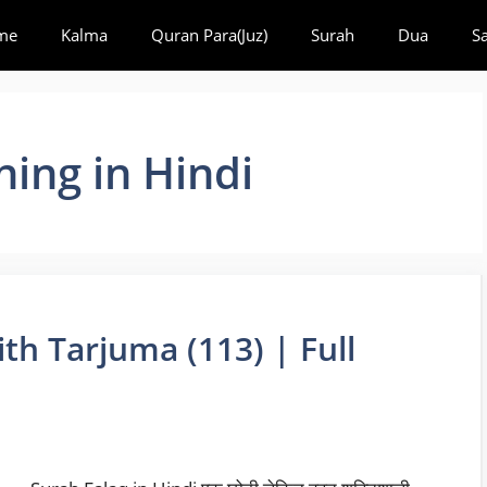
me
Kalma
Quran Para(Juz)
Surah
Dua
S
ing in Hindi
ith Tarjuma (113) | Full