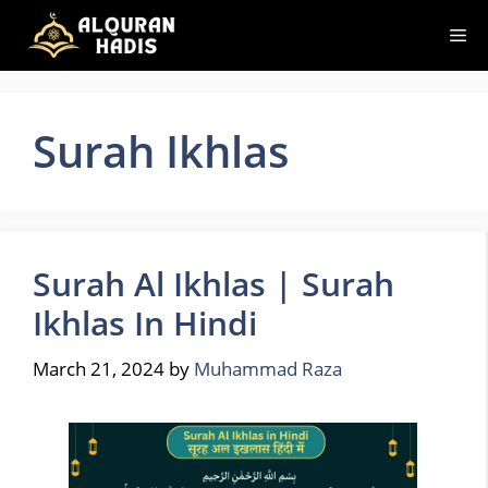
Skip
Me
to
content
Surah Ikhlas
Surah Al Ikhlas | Surah
Ikhlas In Hindi
March 21, 2024
by
Muhammad Raza