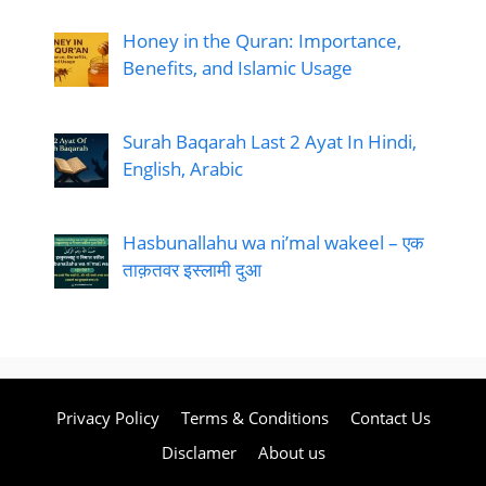
Honey in the Quran: Importance,
Benefits, and Islamic Usage
Surah Baqarah Last 2 Ayat In Hindi,
English, Arabic
Hasbunallahu wa ni’mal wakeel – एक
ताक़तवर इस्लामी दुआ
Privacy Policy
Terms & Conditions
Contact Us
Disclamer
About us