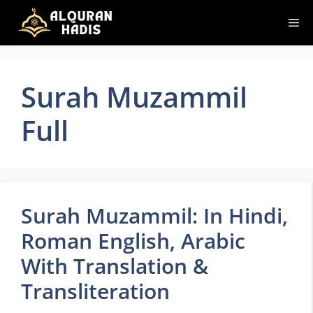
Skip
Me
to
content
Surah Muzammil
Full
Surah Muzammil: In Hindi,
Roman English, Arabic
With Translation &
Transliteration