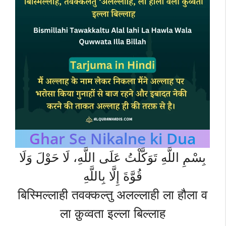
Ghar Se Nikalne ki Dua
بِسْمِ اللَّهِ تَوَكَّلْتُ عَلَى اللَّهِ، لَا حَوْلَ وَلَا
قُوَّةَ إِلَّا بِاللَّهِ
बिस्मिल्लाही तवक्कल्तु अलल्लाही ला हौला व
ला क़ुव्वता इल्ला बिल्लाह