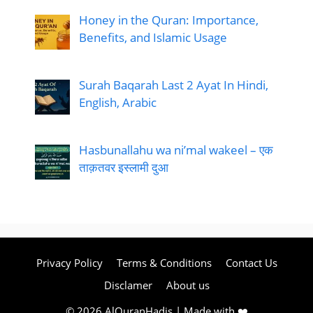
Honey in the Quran: Importance,
Benefits, and Islamic Usage
Surah Baqarah Last 2 Ayat In Hindi,
English, Arabic
Hasbunallahu wa ni’mal wakeel – एक
ताक़तवर इस्लामी दुआ
Privacy Policy
Terms & Conditions
Contact Us
Disclamer
About us
© 2026 AlQuranHadis | Made with ❤️