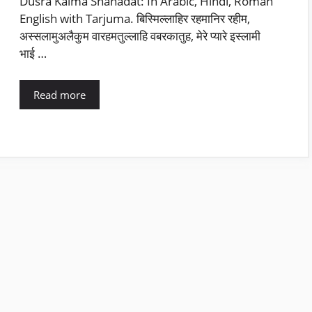
Dusra Kalma Shahadat: In Arabic, Hindi, Roman
English with Tarjuma. बिस्मिल्लाहिर रहमानिर रहीम,
अस्सलामुअलैकुम वारहमतुल्लाहि वबरकातुह, मेरे प्यारे इस्लामी
भाई …
Read more