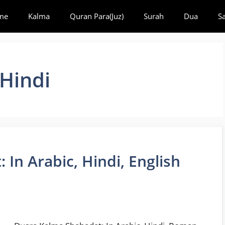
me
Kalma
Quran Para(Juz)
Surah
Dua
S
Hindi
In Arabic, Hindi, English