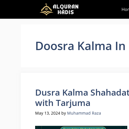
Skip
Ho
to
content
Doosra Kalma In 
Dusra Kalma Shahadat: 
with Tarjuma
May 13, 2024
by
Muhammad Raza