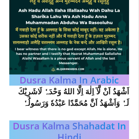
Dusra Kalma In Arabic
اَشْهَدُ اَنْ لَّآ اِلٰهَ اِلَّا اللهُ وَحْدَہٗ لَاشَرِيْكَ
لَہٗ وَاَشْهَدُ اَنَّ مُحَمَّدًا عَبْدُهٗ وَرَسُولُہٗ
Dusra Kalma Shahadat In
Hindi