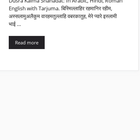
Dusra Kalma Shahadat: In Arabic, Hindi, Roman
English with Tarjuma. बिस्मिल्लाहिर रहमानिर रहीम,
अस्सलामुअलैकुम वारहमतुल्लाहि वबरकातुह, मेरे प्यारे इस्लामी
भाई …
Read more