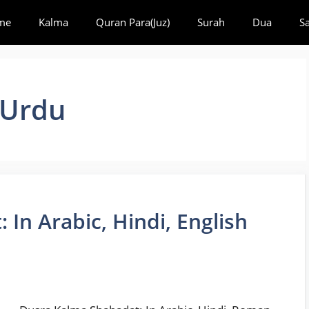
me
Kalma
Quran Para(Juz)
Surah
Dua
S
 Urdu
In Arabic, Hindi, English