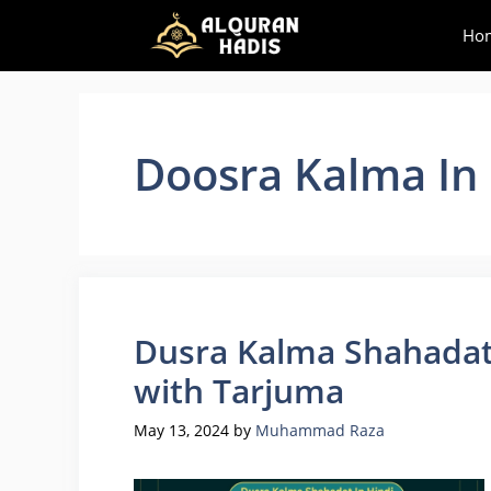
Skip
Ho
to
content
Doosra Kalma In
Dusra Kalma Shahadat: 
with Tarjuma
May 13, 2024
by
Muhammad Raza