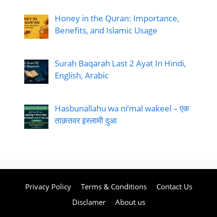
Honey in the Quran: Importance,
Benefits, and Islamic Usage
Surah Baqarah Last 2 Ayat In Hindi,
English, Arabic
Hasbunallahu wa ni’mal wakeel – एक
ताक़तवर इस्लामी दुआ
Privacy Policy
Terms & Conditions
Contact Us
Disclamer
About us