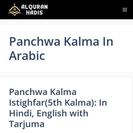
Skip
Me
to
content
Panchwa Kalma In
Arabic
Panchwa Kalma
Istighfar(5th Kalma): In
Hindi, English with
Tarjuma