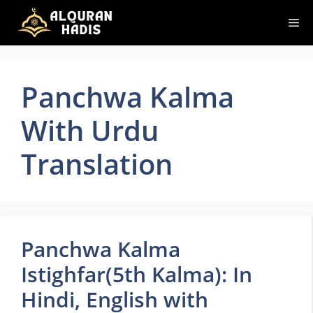
Skip
Me
to
content
Panchwa Kalma
With Urdu
Translation
Panchwa Kalma
Istighfar(5th Kalma): In
Hindi, English with